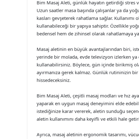
Bim Masaj Aleti, günlük hayatın getirdiği stres
Uzun saatler masa başında çalışanlar ya da yoğun
kasları gevşeterek rahatlama sağlar. Kullanımı o
kullanabileceği bir yapıya sahiptir. Özellikle y
bedensel hem de zihinsel olarak rahatlamaya ya
Masaj aletinin en büyük avantajlarından biri, ist
yerinde bir molada, evde televizyon izlerken ya
kullanabilirsiniz. Böylece, gün içinde birikmiş o
ayırmanıza gerek kalmaz. Günlük rutininizin bir 
hissedeceksiniz.
Bim Masaj Aleti, çeşitli masaj modları ve hız ayarl
yaparak en uygun masaj deneyimini elde edebili
istediğinize karar vererek, aletin sunduğu seçenek
aletin kullanımını daha keyifli ve etkili hale getiri
Ayrıca, masaj aletinin ergonomik tasarımı, vüc