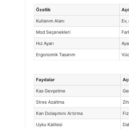
Özellik
Açı
Kullanım Alanı
Ev,
Mod Seçenekleri
Far
Hız Ayarı
Aya
Ergonomik Tasarım
Vüc
Faydalar
Aç
Kas Gevşetme
Ger
Stres Azaltma
Zih
Kan Dolaşımını Artırma
Fiz
Uyku Kalitesi
Dah