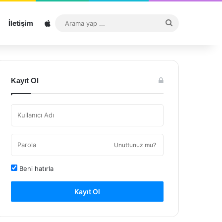
Sitemap
Arama
İletişim
yap
...
Kayıt Ol
Unuttunuz mu?
Beni hatırla
Kayıt Ol