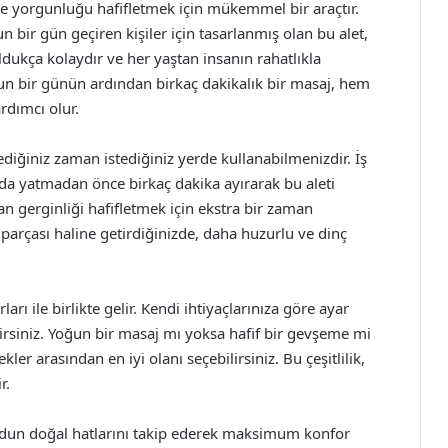
 ve yorgunluğu hafifletmek için mükemmel bir araçtır.
 bir gün geçiren kişiler için tasarlanmış olan bu alet,
ldukça kolaydır ve her yaştan insanın rahatlıkla
oğun bir günün ardından birkaç dakikalık bir masaj, hem
rdımcı olur.
ediğiniz zaman istediğiniz yerde kullanabilmenizdir. İş
 da yatmadan önce birkaç dakika ayırarak bu aleti
lan gerginliği hafifletmek için ekstra bir zaman
parçası haline getirdiğinizde, daha huzurlu ve dinç
arı ile birlikte gelir. Kendi ihtiyaçlarınıza göre ayar
rsiniz. Yoğun bir masaj mı yoksa hafif bir gevşeme mi
ler arasından en iyi olanı seçebilirsiniz. Bu çeşitlilik,
r.
udun doğal hatlarını takip ederek maksimum konfor