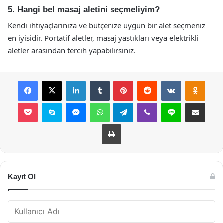
5. Hangi bel masaj aletini seçmeliyim?
Kendi ihtiyaçlarınıza ve bütçenize uygun bir alet seçmeniz
en iyisidir. Portatif aletler, masaj yastıkları veya elektrikli
aletler arasından tercih yapabilirsiniz.
Facebook
X
LinkedIn
Tumblr
Pinterest
Reddit
VKontakte
Odnok
Pocket
Skype
Messenger
WhatsApp
Telegram
Viber
Line
E-Posta ile payla
Yazdır
Kayıt Ol