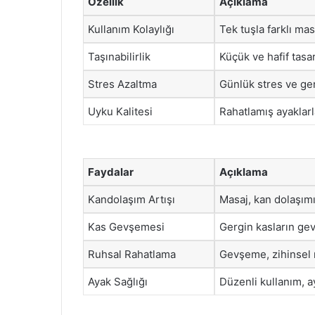
Özellik
Açıklama
Kullanım Kolaylığı
Tek tuşla farklı mas
Taşınabilirlik
Küçük ve hafif tasa
Stres Azaltma
Günlük stres ve ger
Uyku Kalitesi
Rahatlamış ayaklarl
Faydalar
Açıklama
Kandolaşım Artışı
Masaj, kan dolaşımını
Kas Gevşemesi
Gergin kasların ge
Ruhsal Rahatlama
Gevşeme, zihinsel r
Ayak Sağlığı
Düzenli kullanım, ay