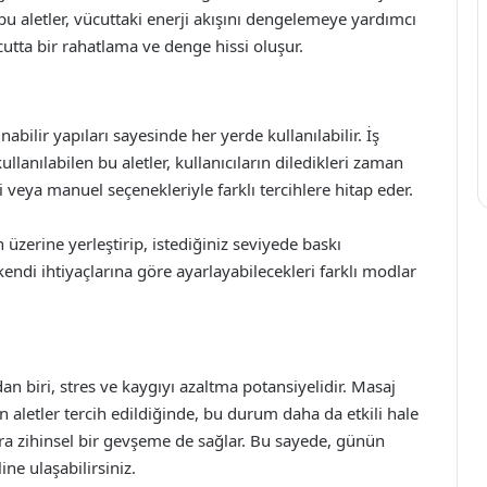
n bu aletler, vücuttaki enerji akışını dengelemeye yardımcı
utta bir rahatlama ve denge hissi oluşur.
nabilir yapıları sayesinde her yerde kullanılabilir. İş
llanılabilen bu aletler, kullanıcıların diledikleri zaman
i veya manuel seçenekleriyle farklı tercihlere hitap eder.
n üzerine yerleştirip, istediğiniz seviyede baskı
kendi ihtiyaçlarına göre ayarlayabilecekleri farklı modlar
n biri, stres ve kaygıyı azaltma potansiyelidir. Masaj
nan aletler tercih edildiğinde, bu durum daha da etkili hale
ıra zihinsel bir gevşeme de sağlar. Bu sayede, günün
ne ulaşabilirsiniz.