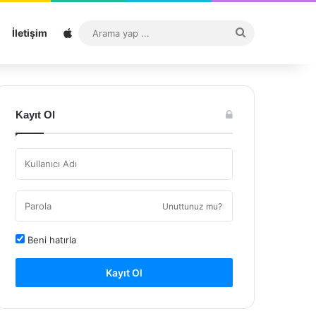
Sitemap
Arama
İletişim
yap
...
Kayıt Ol
Unuttunuz mu?
Beni hatırla
Kayıt Ol