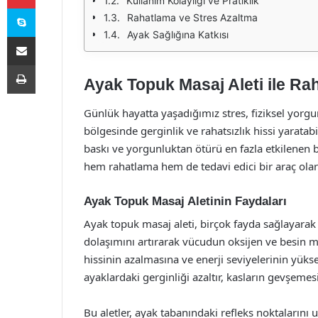
Kullanım Kolaylığı ve Pratiklik
Skype
Rahatlama ve Stres Azaltma
Ayak Sağlığına Katkısı
E-Posta ile paylaş
Yazdır
Ayak Topuk Masaj Aleti ile Rah
Günlük hayatta yaşadığımız stres, fiziksel yor
bölgesinde gerginlik ve rahatsızlık hissi yaratab
baskı ve yorgunluktan ötürü en fazla etkilenen b
hem rahatlama hem de tedavi edici bir araç olar
Ayak Topuk Masaj Aletinin Faydaları
Ayak topuk masaj aleti, birçok fayda sağlayarak 
dolaşımını artırarak vücudun oksijen ve besin m
hissinin azalmasına ve enerji seviyelerinin yüks
ayaklardaki gerginliği azaltır, kasların gevşemes
Bu aletler, ayak tabanındaki refleks noktalarını