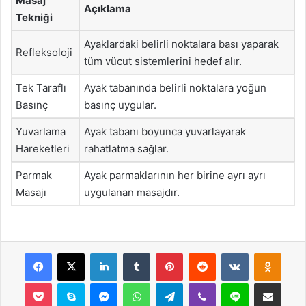
Masaj
Açıklama
Tekniği
Ayaklardaki belirli noktalara bası yaparak
Refleksoloji
tüm vücut sistemlerini hedef alır.
Tek Taraflı
Ayak tabanında belirli noktalara yoğun
Basınç
basınç uygular.
Yuvarlama
Ayak tabanı boyunca yuvarlayarak
Hareketleri
rahatlatma sağlar.
Parmak
Ayak parmaklarının her birine ayrı ayrı
Masajı
uygulanan masajdır.
Facebook
X
LinkedIn
Tumblr
Pinterest
Reddit
VKontakte
Odnok
Pocket
Skype
Messenger
WhatsApp
Telegram
Viber
Line
E-Posta ile payla