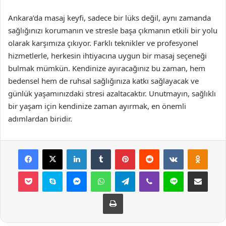
Ankara’da masaj keyfi, sadece bir lüks değil, aynı zamanda
sağlığınızı korumanın ve stresle başa çıkmanın etkili bir yolu
olarak karşımıza çıkıyor. Farklı teknikler ve profesyonel
hizmetlerle, herkesin ihtiyacına uygun bir masaj seçeneği
bulmak mümkün. Kendinize ayıracağınız bu zaman, hem
bedensel hem de ruhsal sağlığınıza katkı sağlayacak ve
günlük yaşamınızdaki stresi azaltacaktır. Unutmayın, sağlıklı
bir yaşam için kendinize zaman ayırmak, en önemli
adımlardan biridir.
Facebook
X
LinkedIn
Tumblr
Pinterest
Reddit
VKontakte
Odnok
Pocket
Skype
Messenger
WhatsApp
Telegram
Viber
Line
E-Posta ile payla
Yazdır