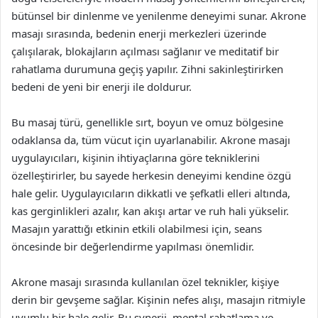
bütünsel bir dinlenme ve yenilenme deneyimi sunar. Akrone
masajı sırasında, bedenin enerji merkezleri üzerinde
çalışılarak, blokajların açılması sağlanır ve meditatif bir
rahatlama durumuna geçiş yapılır. Zihni sakinleştirirken
bedeni de yeni bir enerji ile doldurur.
Bu masaj türü, genellikle sırt, boyun ve omuz bölgesine
odaklansa da, tüm vücut için uyarlanabilir. Akrone masajı
uygulayıcıları, kişinin ihtiyaçlarına göre tekniklerini
özelleştirirler, bu sayede herkesin deneyimi kendine özgü
hale gelir. Uygulayıcıların dikkatli ve şefkatli elleri altında,
kas gerginlikleri azalır, kan akışı artar ve ruh hali yükselir.
Masajın yarattığı etkinin etkili olabilmesi için, seans
öncesinde bir değerlendirme yapılması önemlidir.
Akrone masajı sırasında kullanılan özel teknikler, kişiye
derin bir gevşeme sağlar. Kişinin nefes alışı, masajın ritmiyle
uyumlu bir hale gelir. Bu synerji, mental rahatlama ve