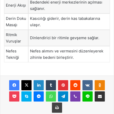
Bedendeki enerji merkezlerinin açılması
Enerji Akışı
sağlanır.
Derin Doku
Kasıcılığı giderir, derin kas tabakalarına
Masajı
ulaşır.
Ritmik
Dinlendirici bir ritimle gevşeme sağlar.
Vuruşlar
Nefes
Nefes alımını ve vermesini düzenleyerek
Tekniği
zihinle bedeni birleştirir.
Facebook
X
LinkedIn
Tumblr
Pinterest
Reddit
VKontakte
Odnok
Pocket
Skype
Messenger
WhatsApp
Telegram
Viber
Line
E-Posta ile payla
Yazdır