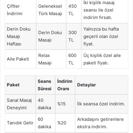
İki kişilik masaj
Çiftler
Geleneksel
450
seansı ile özel
İndirimi
Türk Masajı
TL
indirim fırsatı.
Derin Doku
Yalnızca bu hafta
Derin Doku
300
Masajı
geçerli olan özel
Masajı
TL
Haftası
fiyat.
Relax
600
Üç kişilik özel aile
Aile Paketi
Masajı
TL
paketi fiyatı.
Seans
İndirim
Paket
Detaylar
Süresi
Oranı
Sanal Masaj
40
%15
İlk seansa özel indirim.
Deneyimi
dakika
60
Arkadaşını getirenlere
Tanıdık Getir
%20
dakika
ekstra indirim.