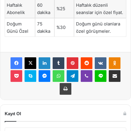
Haftalık
60
Haftalık düzenli
%25
Abonelik
dakika
seanslar için özel fiyat.
Doğum
75
Doğum günü olanlara
%30
Günü Özel
dakika
özel görüşmeler.
Facebook
X
LinkedIn
Tumblr
Pinterest
Reddit
VKontakte
Odnok
Pocket
Skype
Messenger
WhatsApp
Telegram
Viber
Line
E-Posta ile payla
Yazdır
Kayıt Ol