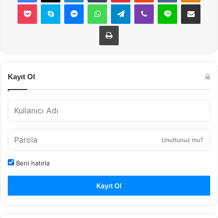
Pocket
Skype
Messenger
WhatsApp
Telegram
Viber
Line
E-Posta ile payla
Yazdır
Kayıt Ol
Unuttunuz mu?
Beni hatırla
Kayıt Ol