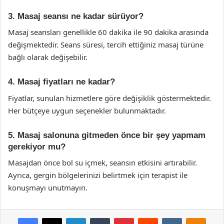
3. Masaj seansı ne kadar sürüyor?
Masaj seansları genellikle 60 dakika ile 90 dakika arasında
değişmektedir. Seans süresi, tercih ettiğiniz masaj türüne
bağlı olarak değişebilir.
4. Masaj fiyatları ne kadar?
Fiyatlar, sunulan hizmetlere göre değişiklik göstermektedir.
Her bütçeye uygun seçenekler bulunmaktadır.
5. Masaj salonuna gitmeden önce bir şey yapmam
gerekiyor mu?
Masajdan önce bol su içmek, seansın etkisini artırabilir.
Ayrıca, gergin bölgelerinizi belirtmek için terapist ile
konuşmayı unutmayın.
Facebook
X
LinkedIn
Tumblr
Pinterest
Reddit
VKontakte
Odnok