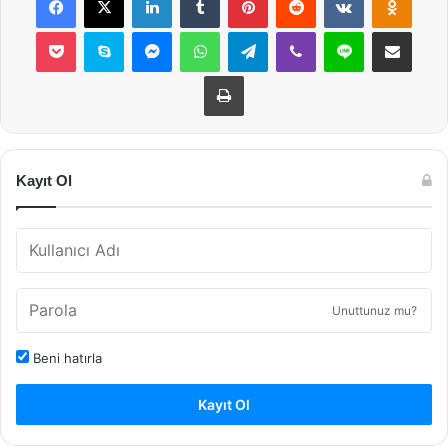
Pocket
Skype
Messenger
WhatsApp
Telegram
Viber
Line
E-Posta ile payla
Yazdır
Kayıt Ol
Unuttunuz mu?
Beni hatırla
Kayıt Ol