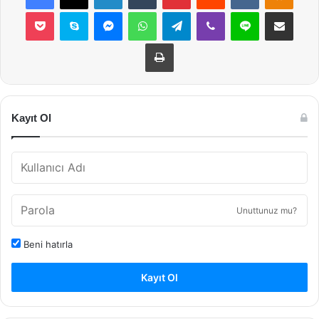
Pocket
Skype
Messenger
WhatsApp
Telegram
Viber
Line
E-Posta ile payla
Yazdır
Kayıt Ol
Unuttunuz mu?
Beni hatırla
Kayıt Ol