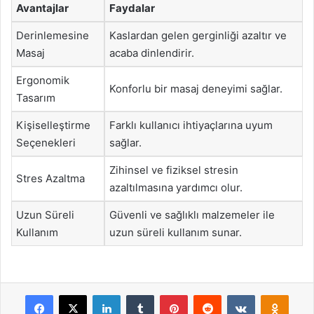
Avantajlar
Faydalar
Derinlemesine
Kaslardan gelen gerginliği azaltır ve
Masaj
acaba dinlendirir.
Ergonomik
Konforlu bir masaj deneyimi sağlar.
Tasarım
Kişiselleştirme
Farklı kullanıcı ihtiyaçlarına uyum
Seçenekleri
sağlar.
Zihinsel ve fiziksel stresin
Stres Azaltma
azaltılmasına yardımcı olur.
Uzun Süreli
Güvenli ve sağlıklı malzemeler ile
Kullanım
uzun süreli kullanım sunar.
Facebook
X
LinkedIn
Tumblr
Pinterest
Reddit
VKontakte
Odnok